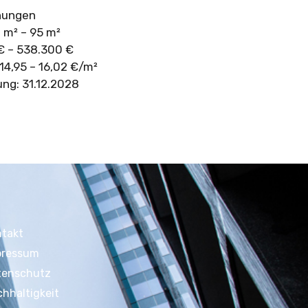
nungen
 m² – 95 m²
€ – 538.300 €
 14,95 – 16,02 €/m²
ung: 31.12.2028
ntakt
pressum
tenschutz
hhaltigkeit